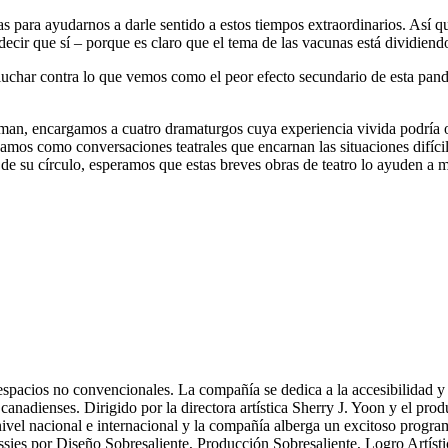
tas para ayudarnos a darle sentido a estos tiempos extraordinarios. Así 
 decir que sí – porque es claro que el tema de las vacunas está dividien
 luchar contra lo que vemos como el peor efecto secundario de esta pand
, encargamos a cuatro dramaturgos cuya experiencia vivida podría ofr
samos como conversaciones teatrales que encarnan las situaciones difíc
 de su círculo, esperamos que estas breves obras de teatro lo ayuden a
spacios no convencionales. La compañía se dedica a la accesibilidad y t
 canadienses. Dirigido por la directora artística Sherry J. Yoon y el p
nivel nacional e internacional y la compañía alberga un excitoso prog
ssies por Diseño Sobresaliente, Producción Sobresaliente, Logro Artísti