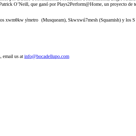
o Patrick O’Neill, que ganó por Plays2Perform@Home, un proyecto de t
e los xwmθkw y̓metro
(Musqueam), Skwxwú7mesh (Squamish) y los S líl
, email us at
info@bocadellupo.com