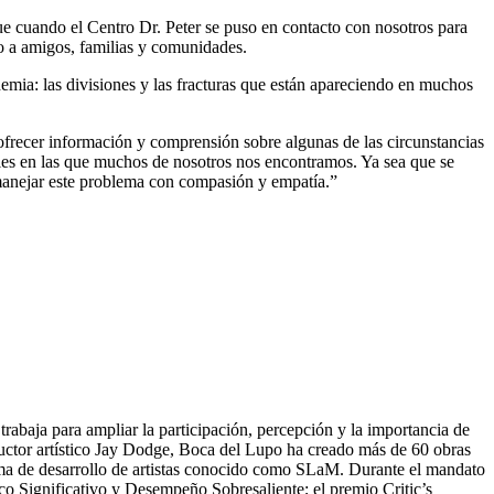
que cuando el Centro Dr. Peter se puso en contacto con nosotros para
do a amigos, familias y comunidades.
emia: las divisiones y las fracturas que están apareciendo en muchos
ecer información y comprensión sobre algunas de las circunstancias
iles en las que muchos de nosotros nos encontramos. Ya sea que se
 manejar este problema con compasión y empatía.”
rabaja para ampliar la participación, percepción y la importancia de
roductor artístico Jay Dodge, Boca del Lupo ha creado más de 60 obras
rama de desarrollo de artistas conocido como SLaM. Durante el mandato
co Significativo y Desempeño Sobresaliente; el premio Critic’s