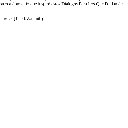
eatro a domicilio que inspiró estos Diálogos Para Los Que Dudan de
w taɬ (Tsleil-Waututh).