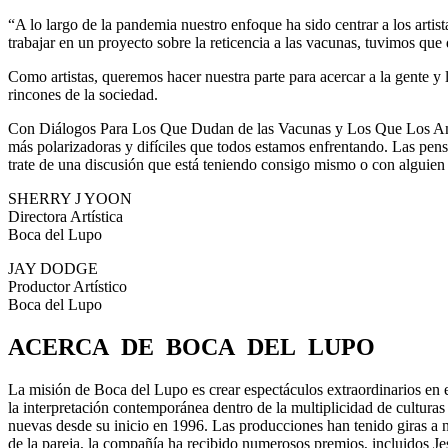
“A lo largo de la pandemia nuestro enfoque ha sido centrar a los artis
trabajar en un proyecto sobre la reticencia a las vacunas, tuvimos que
Como artistas, queremos hacer nuestra parte para acercar a la gente y
rincones de la sociedad.
Con Diálogos Para Los Que Dudan de las Vacunas y Los Que Los Aman
más polarizadoras y difíciles que todos estamos enfrentando. Las pen
trate de una discusión que está teniendo consigo mismo o con alguien
SHERRY J YOON
Directora Artística
Boca del Lupo
JAY DODGE
Productor Artístico
Boca del Lupo
ACERCA DE BOCA DEL LUPO
La misión de Boca del Lupo es crear espectáculos extraordinarios en e
la interpretación contemporánea dentro de la multiplicidad de culturas
nuevas desde su inicio en 1996. Las producciones han tenido giras a 
de la pareja, la compañía ha recibido numerosos premios, incluidos Je